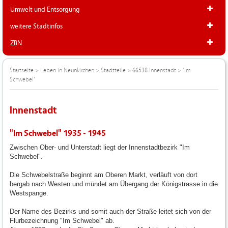
Umwelt und Entsorgung
weitere Stadtinfos
ZBN
Startseite
>
Leben in Neunkirchen
>
Stadtteile
>
66538 Innenstadt
>
"Im
Schwebel"
Innenstadt
"Im Schwebel" 1935 - 1945
Zwischen Ober- und Unterstadt liegt der Innenstadtbezirk "Im
Schwebel".
Die Schwebelstraße beginnt am Oberen Markt, verläuft von dort
bergab nach Westen und mündet am Übergang der Königstrasse in die
Westspange.
Der Name des Bezirks und somit auch der Straße leitet sich von der
Flurbezeichnung "Im Schwebel" ab.