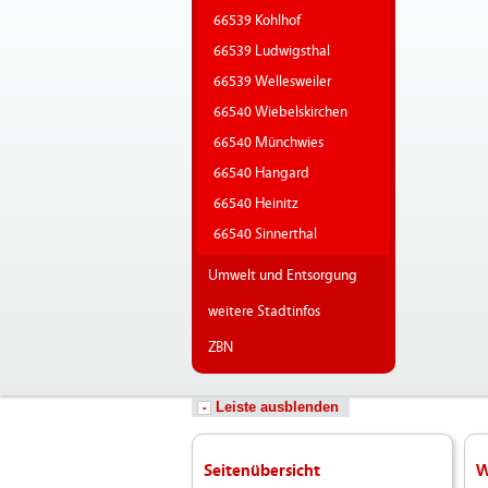
66539 Kohlhof
66539 Ludwigsthal
66539 Wellesweiler
66540 Wiebelskirchen
66540 Münchwies
66540 Hangard
66540 Heinitz
66540 Sinnerthal
Umwelt und Entsorgung
weitere Stadtinfos
ZBN
Leiste ausblenden
Seitenübersicht
W