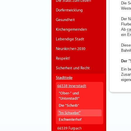
Die Stadt zum Leben
Die S
Weste
Dorfentwicklung
Der N
Gesundheit
Flurb
Kirchengemeinden
Ab
ca
ein E
Lebendige Stadt
Diese
Neunkirchen 2030
Bahnh
Respekt!
Der "
Sicherheit und Recht
Ein b
Zusam
Stadtteile
eigen
66538 Innenstadt
"Ober-" und
"Unterstadt"
Die "Scheib"
"Im Schwebel"
Eschweilerhof
66539 Furpach