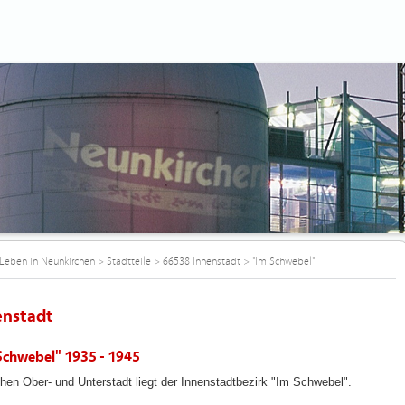
Leben in Neunkirchen
>
Stadtteile
>
66538 Innenstadt
>
"Im Schwebel"
enstadt
Schwebel" 1935 - 1945
hen Ober- und Unterstadt liegt der Innenstadtbezirk "Im Schwebel".