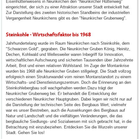
Eisenhüttenwesens in Neunkirchen den "Neunkircher Hüttenweg"
eingerichtet, der sich zu einer Attraktion unserer Stadt entwickelt hat.
Zur Darstellung des zweiten historischen Standbeins der industriellen
Vergangenheit Neunkirchens gibt es den "Neunkircher Grubenweg".
Steinkohle - Wirtschaftsfaktor bis 1968
Jahrhundertelang wurde im Raum Neunkirchen nach Steinkohle, dem
"Schwarzen Gold", gegraben. Die Neunkircher Gruben König, Heinitz,
Dechen, Kohlwald und Wellesweiler waren Inbegriff für Innovation,
wirtschaftlichen Aufschwung und sicherten Tausenden über Jahrzehnte
Arbeit, Brot und einen relativen Wohlstand. Im Zuge der Montankrise
wurden bis 1968 alle Neunkircher Gruben stillgelegt. Die Stadt vollzog
erfolgreich einen Strukturwandel vom reinen Montanstandort zu einem
Wirtschafts- und Dienstleistungszentrum. Doch die Erinnerung an den
Steinkohlebergbau soll wachgehalten werden.Dazu trägt der
Neunkircher Grubenweg bei. Er behandelt die Entwicklung der
verschiedenen Neunkircher Hauptgruben. Dabei legen wir nicht nur auf
die Darstellung der technischen Seite des Bergbaus Wert; vielmehr
war es unser Bestreben, auch die Auswirkungen des Bergbaus auf
Natur und Landschaft und die vielfältigen Veränderungen, die das
bergbauliche Siedlungs- und Sozialwesen mit sich gebracht hat, in die
Betrachtung mit einzubeziehen. Entdecken Sie die Wurzeln unserer
Stadt. Gehen Sie los!