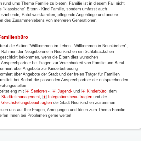
n rund ums Thema Familie zu bieten. Familie ist in diesem Fall nicht
ie "klassische" Eltern - Kind Familie, sondern umfasst auch
nerziehende, Patchworkfamilien, pflegende Angehörige und andere
n des Zusammenlebens von mehreren Generationen.
Familienbüro
treut die Aktion "Willkommen im Leben - Willkommen in Neunkirchen",
 Rahmen der Neugeborene in Neunkirchen ein Schlafsäckchen
geschickt bekommen, wenn die Eltern dies wünschen
t Ansprechpartner bei Fragen zur Vereinbarkeit von Familie und Beruf
formiert über Angebote zur Kinderbetreuung
formiert über Angebote der Stadt und der freien Träger für Familien
rmittelt bei Bedarf die passenden Ansprechpartner der entsprechenden
ratungsstellen
beitet eng mit
Senioren
-,
Jugend-
und
Kinderbüro
, dem
Stadtteilmanagement
,
Integrationsbeauftragten
und der
Gleichstellungsbeauftragten
der Stadt Neunkirchen zusammen
reuen uns auf Ihre Fragen, Anregungen und Ideen zum Thema Familie
elfen Ihnen bei Problemen gerne weiter!