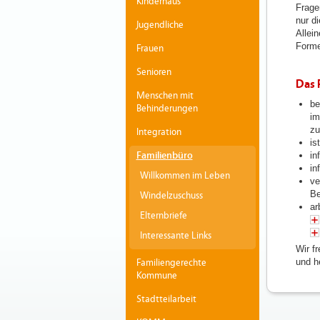
Kinderhaus
Frage
nur d
Jugendliche
Allei
Forme
Frauen
Senioren
Das 
Menschen mit
be
Behinderungen
im
zu
Integration
is
Familienbüro
in
in
Willkommen im Leben
ve
Be
Windelzuschuss
ar
Elternbriefe
Interessante Links
Wir f
und h
Familiengerechte
Kommune
Stadtteilarbeit