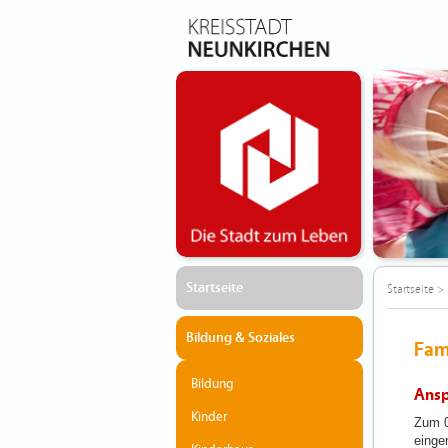
Startseite
Startseite
>
Bildung & Soziales
Fam
Bildung
Ansp
Kinder
Zum 0
einger