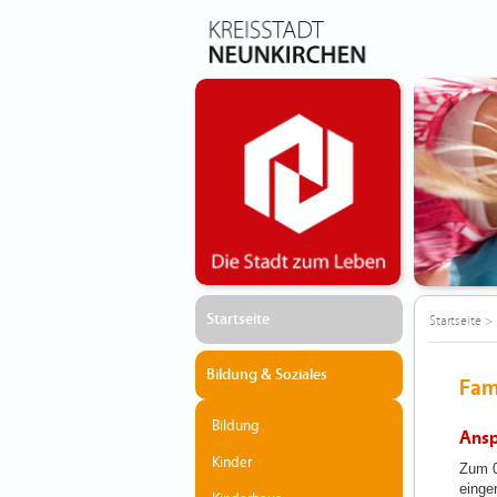
Startseite
Startseite
>
Bildung & Soziales
Fam
Bildung
Ansp
Kinder
Zum 0
einger