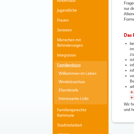
Kinderhaus
Frage
nur d
Jugendliche
Allei
Forme
Frauen
Senioren
Das 
Menschen mit
be
Behinderungen
im
zu
Integration
is
Familienbüro
in
in
Willkommen im Leben
ve
Be
Windelzuschuss
ar
Elternbriefe
Interessante Links
Wir f
und h
Familiengerechte
Kommune
Stadtteilarbeit