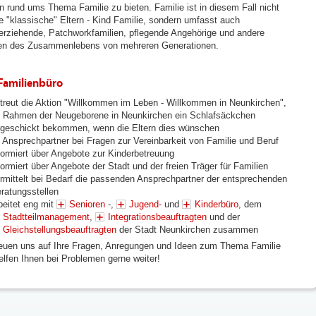
n rund ums Thema Familie zu bieten. Familie ist in diesem Fall nicht
ie "klassische" Eltern - Kind Familie, sondern umfasst auch
nerziehende, Patchworkfamilien, pflegende Angehörige und andere
n des Zusammenlebens von mehreren Generationen.
Familienbüro
treut die Aktion "Willkommen im Leben - Willkommen in Neunkirchen",
 Rahmen der Neugeborene in Neunkirchen ein Schlafsäckchen
geschickt bekommen, wenn die Eltern dies wünschen
t Ansprechpartner bei Fragen zur Vereinbarkeit von Familie und Beruf
formiert über Angebote zur Kinderbetreuung
formiert über Angebote der Stadt und der freien Träger für Familien
rmittelt bei Bedarf die passenden Ansprechpartner der entsprechenden
ratungsstellen
beitet eng mit
Senioren
-,
Jugend-
und
Kinderbüro
, dem
Stadtteilmanagement
,
Integrationsbeauftragten
und der
Gleichstellungsbeauftragten
der Stadt Neunkirchen zusammen
reuen uns auf Ihre Fragen, Anregungen und Ideen zum Thema Familie
elfen Ihnen bei Problemen gerne weiter!