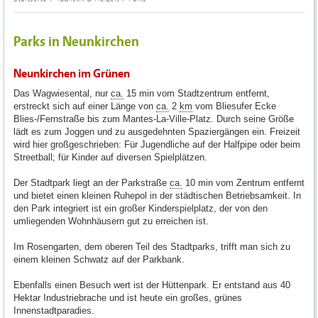
Parks in Neunkirchen
Neunkirchen im Grünen
Das Wagwiesental, nur
ca.
15 min vom Stadtzentrum entfernt,
erstreckt sich auf einer Länge von
ca.
2
km
vom Bliesufer Ecke
Blies-/Fernstraße bis zum Mantes-La-Ville-Platz. Durch seine Größe
lädt es zum Joggen und zu ausgedehnten Spaziergängen ein. Freizeit
wird hier großgeschrieben: Für Jugendliche auf der Halfpipe oder beim
Streetball; für Kinder auf diversen Spielplätzen.
Der Stadtpark liegt an der Parkstraße
ca.
10 min vom Zentrum entfernt
und bietet einen kleinen Ruhepol in der städtischen Betriebsamkeit. In
den Park integriert ist ein großer Kinderspielplatz, der von den
umliegenden Wohnhäusern gut zu erreichen ist.
Im Rosengarten, dem oberen Teil des Stadtparks, trifft man sich zu
einem kleinen Schwatz auf der Parkbank.
Ebenfalls einen Besuch wert ist der Hüttenpark. Er entstand aus 40
Hektar Industriebrache und ist heute ein großes, grünes
Innenstadtparadies.