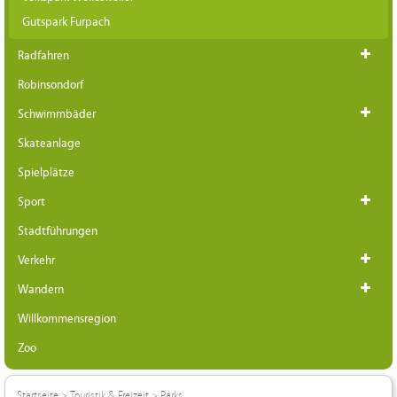
Gutspark Furpach
Radfahren
Robinsondorf
Schwimmbäder
Skateanlage
Spielplätze
Sport
Stadtführungen
Verkehr
Wandern
Willkommensregion
Zoo
Startseite
>
Touristik & Freizeit
>
Parks