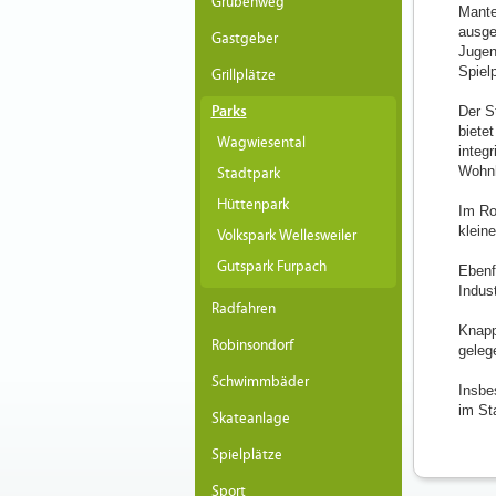
Grubenweg
Mante
ausge
Gastgeber
Jugend
Spiel
Grillplätze
Parks
Der S
biete
Wagwiesental
integr
Wohnh
Stadtpark
Hüttenpark
Im Ro
klein
Volkspark Wellesweiler
Gutspark Furpach
Ebenf
Indus
Radfahren
Knapp
Robinsondorf
geleg
Schwimmbäder
Insbe
im St
Skateanlage
Spielplätze
Sport