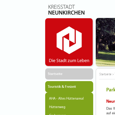
Startseite
Startseite
>
Touristik & Freizeit
Par
AHA - Altes Hüttenareal
Neun
Hüttenweg
Das W
auf e