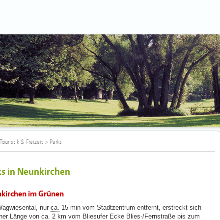
Touristik & Freizeit
>
Parks
ks in Neunkirchen
kirchen im Grünen
agwiesental, nur
ca.
15 min vom Stadtzentrum entfernt, erstreckt sich
iner Länge von
ca.
2
km
vom Bliesufer Ecke Blies-/Fernstraße bis zum