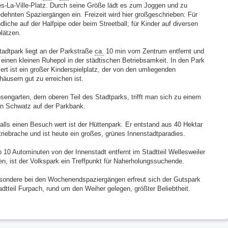
s-La-Ville-Platz. Durch seine Größe lädt es zum Joggen und zu
dehnten Spaziergängen ein. Freizeit wird hier großgeschrieben: Für
liche auf der Halfpipe oder beim Streetball; für Kinder auf diversen
plätzen.
tadtpark liegt an der Parkstraße
ca.
10 min vom Zentrum entfernt und
t einen kleinen Ruhepol in der städtischen Betriebsamkeit. In den Park
iert ist ein großer Kinderspielplatz, der von den umliegenden
äusern gut zu erreichen ist.
sengarten, dem oberen Teil des Stadtparks, trifft man sich zu einem
en Schwatz auf der Parkbank.
alls einen Besuch wert ist der Hüttenpark. Er entstand aus 40 Hektar
triebrache und ist heute ein großes, grünes Innenstadtparadies.
 10 Autominuten von der Innenstadt entfernt im Stadtteil Wellesweiler
en, ist der Volkspark ein Treffpunkt für Naherholungssuchende.
sondere bei den Wochenendspaziergängen erfreut sich der Gutspark
adtteil Furpach, rund um den Weiher gelegen, größter Beliebtheit.