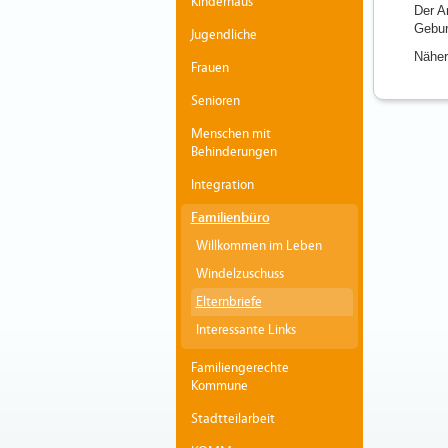
Kinderhaus
Der A
Gebur
Jugendliche
Näher
Frauen
Senioren
Menschen mit
Behinderungen
Integration
Familienbüro
Willkommen im Leben
Windelzuschuss
Elternbriefe
Interessante Links
Familiengerechte
Kommune
Stadtteilarbeit