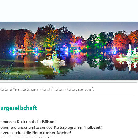
Kultur & Veranstaltungen
>
Kunst / Kultur
>
Kulturgesellschaft
turgesellschaft
r bringen Kultur auf die
Bühne
!
leben Sie unser umfassendes Kulturprogramm
"halbzeit"
.
r veranstalten die
Neunkircher Nächte!