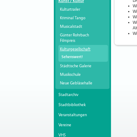
DA
Kunst / Kultur
Wi
Kulturtrailer
Wi
Wi
Kriminal Tango
Wi
Musicalstadt
Al
Wi
Günter Rohrbach
Filmpreis
Kulturgesellschaft
Sehenswert!
Städtische Galerie
Musikschule
Neue Gebläsehalle
Stadtarchiv
Stadtbibliothek
Veranstaltungen
Vereine
VHS