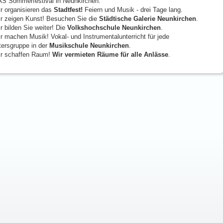
S Sommerfestival in Neunkirchen.
r organisieren das
Stadtfest!
Feiern und Musik - drei Tage lang.
r zeigen Kunst! Besuchen Sie die
Städtische Galerie Neunkirchen
.
r bilden Sie weiter! Die
Volkshochschule Neunkirchen
.
r machen Musik! Vokal- und Instrumentalunterricht für jede
tersgruppe in der
Musikschule Neunkirchen
.
r schaffen Raum!
Wir vermieten Räume für alle Anlässe
.