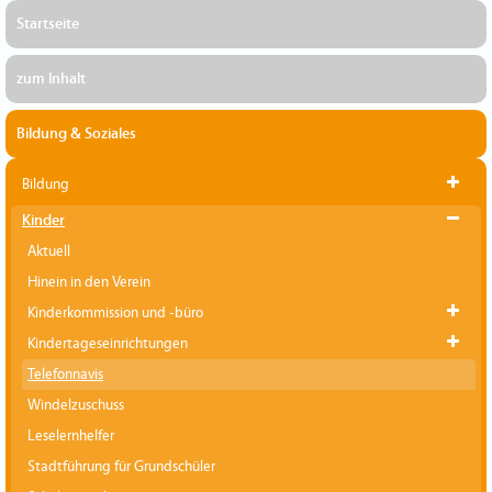
Startseite
zum Inhalt
Bildung & Soziales
Bildung
Kinder
Aktuell
Hinein in den Verein
Kinderkommission und -büro
Kindertageseinrichtungen
Telefonnavis
Windelzuschuss
Leselernhelfer
Stadtführung für Grundschüler