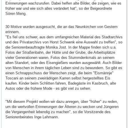
Erinnerungen wachzurufen. Dabei helfen alte Bilder, die zeigen, wie es
früher war und wie sich alles verändert hat", so der Beigeordnete
Sören Meng.
30 Motive wurden ausgesucht, die an das Neunkirchen von Gestern
erinnern.
"Es fiel uns schwer, aus dem umfangreichen Material des Stadtarchivs
und des Privatarchivs von Horst Schwenk eine Auswahl zu treffen", so
die Seniorenbeauftragte Monika Jost. In der Mappe finden sich u.a.
Fotos der Straßenbahn, der Hütte und der Grube, die Arbeitsplätze
vieler Generationen waren. Fotos des Stummdenkmals an seinem
alten Standort, oder des Eisengießers wurden ausgewählt. Auch Bilder
von Menschen in ihrem täglichen Leben sind zu bewundern. So gibt es
einen Schnappschuss der Menschen zeigt, die beim "Eismännje"
Toscani an seinem zweirädrigen Karren selbst hergestelltes Eis
kaufen. Kinder beim Schlitten fahren, Badegäste im Kasbruch, alte
Autos oder die frühere Mode - es gibt viel zu sehen.
"Mit diesem Projekt wollen wir dazu anregen, über "früher" zu reden,
um die wertvollen Erinnerungen der Älteren zu wecken und Jüngeren
die Vergangenheit lebendig zu machen", so die Vorsitzende des
Seniorenbeirates Inge Lehmann.