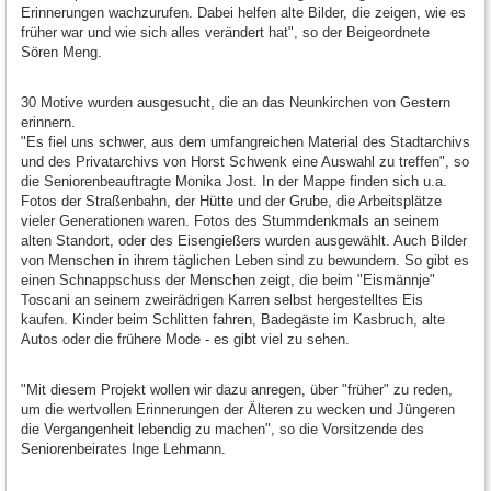
Erinnerungen wachzurufen. Dabei helfen alte Bilder, die zeigen, wie es
früher war und wie sich alles verändert hat", so der Beigeordnete
Sören Meng.
30 Motive wurden ausgesucht, die an das Neunkirchen von Gestern
erinnern.
"Es fiel uns schwer, aus dem umfangreichen Material des Stadtarchivs
und des Privatarchivs von Horst Schwenk eine Auswahl zu treffen", so
die Seniorenbeauftragte Monika Jost. In der Mappe finden sich u.a.
Fotos der Straßenbahn, der Hütte und der Grube, die Arbeitsplätze
vieler Generationen waren. Fotos des Stummdenkmals an seinem
alten Standort, oder des Eisengießers wurden ausgewählt. Auch Bilder
von Menschen in ihrem täglichen Leben sind zu bewundern. So gibt es
einen Schnappschuss der Menschen zeigt, die beim "Eismännje"
Toscani an seinem zweirädrigen Karren selbst hergestelltes Eis
kaufen. Kinder beim Schlitten fahren, Badegäste im Kasbruch, alte
Autos oder die frühere Mode - es gibt viel zu sehen.
"Mit diesem Projekt wollen wir dazu anregen, über "früher" zu reden,
um die wertvollen Erinnerungen der Älteren zu wecken und Jüngeren
die Vergangenheit lebendig zu machen", so die Vorsitzende des
Seniorenbeirates Inge Lehmann.