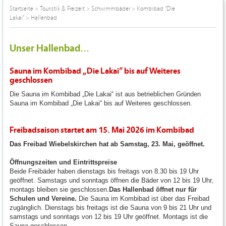
Startseite
>
Touristik & Freizeit
>
Schwimmbäder
>
Kombibad "Die
Lakai"
>
Hallenbad
Unser Hallenbad...
Sauna im Kombibad „Die Lakai“ bis auf Weiteres
geschlossen
Die Sauna im Kombibad „Die Lakai“ ist aus betrieblichen Gründen
Sauna im Kombibad „Die Lakai“ bis auf Weiteres geschlossen.
Freibadsaison startet am 15. Mai 2026 im Kombibad
Das Freibad Wiebelskirchen hat ab Samstag, 23. Mai, geöffnet.
Öffnungszeiten und Eintrittspreise
Beide Freibäder haben dienstags bis freitags von 8.30 bis 19 Uhr
geöffnet. Samstags und sonntags öffnen die Bäder von 12 bis 19 Uhr,
montags bleiben sie geschlossen.
Das Hallenbad öffnet nur für
Schulen und Vereine.
Die Sauna im Kombibad ist über das Freibad
zugänglich. Dienstags bis freitags ist die Sauna von 9 bis 21 Uhr und
samstags und sonntags von 12 bis 19 Uhr geöffnet. Montags ist die
Sauna geschlossen.