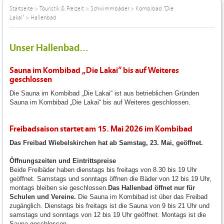
Startseite
>
Touristik & Freizeit
>
Schwimmbäder
>
Kombibad "Die
Lakai"
>
Hallenbad
Unser Hallenbad...
Sauna im Kombibad „Die Lakai“ bis auf Weiteres
geschlossen
Die Sauna im Kombibad „Die Lakai“ ist aus betrieblichen Gründen
Sauna im Kombibad „Die Lakai“ bis auf Weiteres geschlossen.
Freibadsaison startet am 15. Mai 2026 im Kombibad
Das Freibad Wiebelskirchen hat ab Samstag, 23. Mai, geöffnet.
Öffnungszeiten und Eintrittspreise
Beide Freibäder haben dienstags bis freitags von 8.30 bis 19 Uhr
geöffnet. Samstags und sonntags öffnen die Bäder von 12 bis 19 Uhr,
montags bleiben sie geschlossen.
Das Hallenbad öffnet nur für
Schulen und Vereine.
Die Sauna im Kombibad ist über das Freibad
zugänglich. Dienstags bis freitags ist die Sauna von 9 bis 21 Uhr und
samstags und sonntags von 12 bis 19 Uhr geöffnet. Montags ist die
Sauna geschlossen.