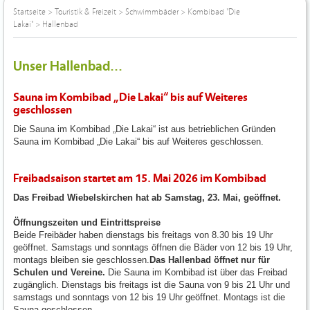
Startseite
>
Touristik & Freizeit
>
Schwimmbäder
>
Kombibad "Die
Lakai"
>
Hallenbad
Unser Hallenbad...
Sauna im Kombibad „Die Lakai“ bis auf Weiteres
geschlossen
Die Sauna im Kombibad „Die Lakai“ ist aus betrieblichen Gründen
Sauna im Kombibad „Die Lakai“ bis auf Weiteres geschlossen.
Freibadsaison startet am 15. Mai 2026 im Kombibad
Das Freibad Wiebelskirchen hat ab Samstag, 23. Mai, geöffnet.
Öffnungszeiten und Eintrittspreise
Beide Freibäder haben dienstags bis freitags von 8.30 bis 19 Uhr
geöffnet. Samstags und sonntags öffnen die Bäder von 12 bis 19 Uhr,
montags bleiben sie geschlossen.
Das Hallenbad öffnet nur für
Schulen und Vereine.
Die Sauna im Kombibad ist über das Freibad
zugänglich. Dienstags bis freitags ist die Sauna von 9 bis 21 Uhr und
samstags und sonntags von 12 bis 19 Uhr geöffnet. Montags ist die
Sauna geschlossen.