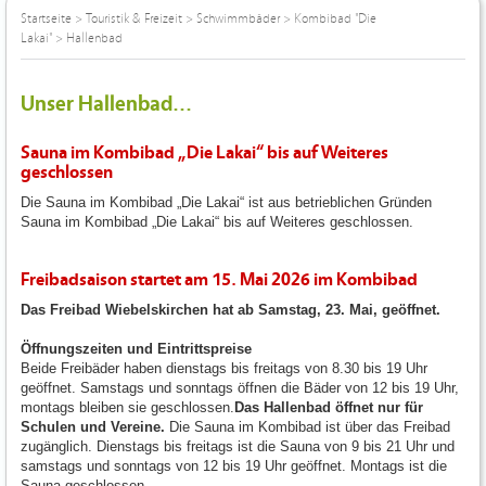
Startseite
>
Touristik & Freizeit
>
Schwimmbäder
>
Kombibad "Die
Lakai"
>
Hallenbad
Unser Hallenbad...
Sauna im Kombibad „Die Lakai“ bis auf Weiteres
geschlossen
Die Sauna im Kombibad „Die Lakai“ ist aus betrieblichen Gründen
Sauna im Kombibad „Die Lakai“ bis auf Weiteres geschlossen.
Freibadsaison startet am 15. Mai 2026 im Kombibad
Das Freibad Wiebelskirchen hat ab Samstag, 23. Mai, geöffnet.
Öffnungszeiten und Eintrittspreise
Beide Freibäder haben dienstags bis freitags von 8.30 bis 19 Uhr
geöffnet. Samstags und sonntags öffnen die Bäder von 12 bis 19 Uhr,
montags bleiben sie geschlossen.
Das Hallenbad öffnet nur für
Schulen und Vereine.
Die Sauna im Kombibad ist über das Freibad
zugänglich. Dienstags bis freitags ist die Sauna von 9 bis 21 Uhr und
samstags und sonntags von 12 bis 19 Uhr geöffnet. Montags ist die
Sauna geschlossen.