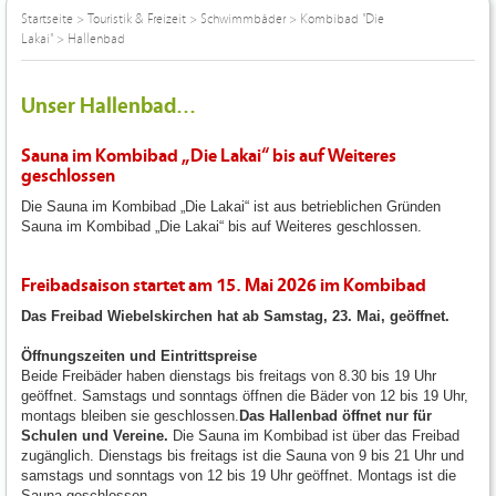
Startseite
>
Touristik & Freizeit
>
Schwimmbäder
>
Kombibad "Die
Lakai"
>
Hallenbad
Unser Hallenbad...
Sauna im Kombibad „Die Lakai“ bis auf Weiteres
geschlossen
Die Sauna im Kombibad „Die Lakai“ ist aus betrieblichen Gründen
Sauna im Kombibad „Die Lakai“ bis auf Weiteres geschlossen.
Freibadsaison startet am 15. Mai 2026 im Kombibad
Das Freibad Wiebelskirchen hat ab Samstag, 23. Mai, geöffnet.
Öffnungszeiten und Eintrittspreise
Beide Freibäder haben dienstags bis freitags von 8.30 bis 19 Uhr
geöffnet. Samstags und sonntags öffnen die Bäder von 12 bis 19 Uhr,
montags bleiben sie geschlossen.
Das Hallenbad öffnet nur für
Schulen und Vereine.
Die Sauna im Kombibad ist über das Freibad
zugänglich. Dienstags bis freitags ist die Sauna von 9 bis 21 Uhr und
samstags und sonntags von 12 bis 19 Uhr geöffnet. Montags ist die
Sauna geschlossen.