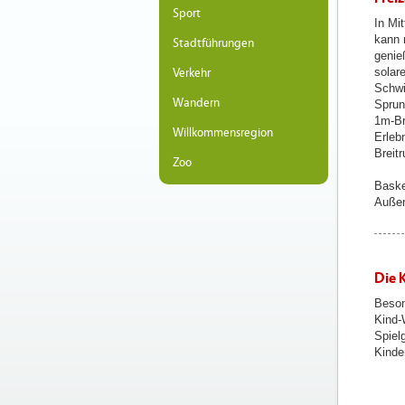
Sport
In Mi
kann 
Stadtführungen
genie
solar
Verkehr
Schwi
Wandern
Sprun
1m-Br
Willkommensregion
Erleb
Breit
Zoo
Baske
Außen
Die 
Beson
Kind-
Spiel
Kinde