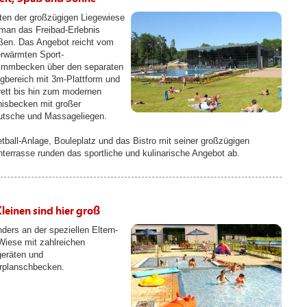
tten der großzügigen Liegewiese
man das Freibad-Erlebnis
ßen. Das Angebot reicht vom
erwärmten Sport-
mmbecken über den separaten
gbereich mit 3m-Plattform und
ett bis hin zum modernen
nisbecken mit großer
rutsche und Massageliegen.
tball-Anlage, Bouleplatz und das Bistro mit seiner großzügigen
terrasse runden das sportliche und kulinarische Angebot ab.
Kleinen sind hier groß
ders an der speziellen Eltern-
Wiese mit zahlreichen
geräten und
rplanschbecken.