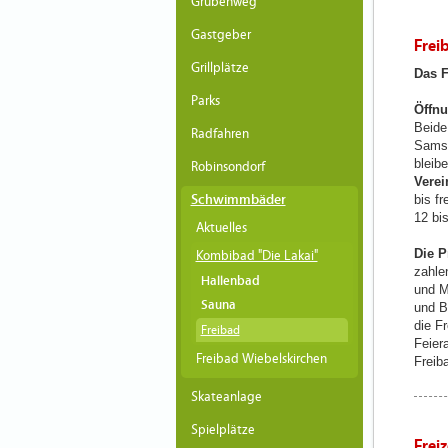
Grubenweg
Gastgeber
Frei
Grillplätze
Das F
Parks
Öffnu
Beide
Radfahren
Samst
bleib
Robinsondorf
Verei
Schwimmbäder
bis f
12 bi
Aktuelles
Die P
Kombibad "Die Lakai"
zahle
Hallenbad
und M
Sauna
und B
die F
Freibad
Feier
Freibad Wiebelskirchen
Freib
Skateanlage
Spielplätze
Frei