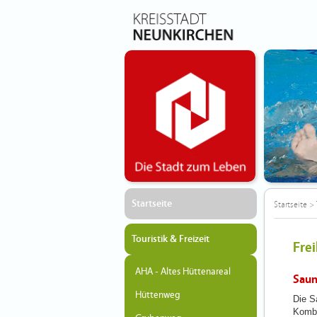
Startseite
Startseite
>
Touristik & Freizeit
Frei
AHA - Altes Hüttenareal
Saun
Hüttenweg
Die S
Kombi