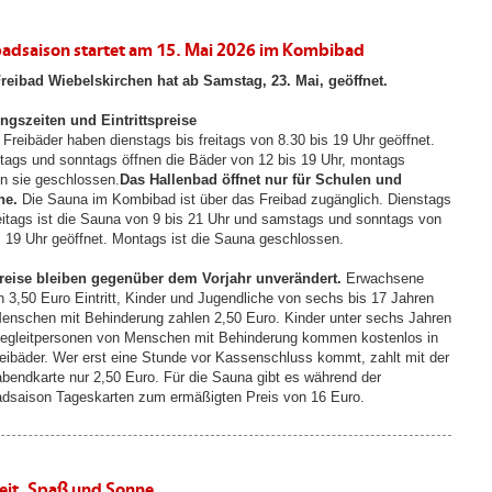
badsaison startet am 15. Mai 2026 im Kombibad
reibad Wiebelskirchen hat ab Samstag, 23. Mai, geöffnet.
ngszeiten und Eintrittspreise
 Freibäder haben dienstags bis freitags von 8.30 bis 19 Uhr geöffnet.
ags und sonntags öffnen die Bäder von 12 bis 19 Uhr, montags
en sie geschlossen.
Das Hallenbad öffnet nur für Schulen und
ne.
Die Sauna im Kombibad ist über das Freibad zugänglich. Dienstags
reitags ist die Sauna von 9 bis 21 Uhr und samstags und sonntags von
s 19 Uhr geöffnet. Montags ist die Sauna geschlossen.
reise bleiben gegenüber dem Vorjahr unverändert.
Erwachsene
n 3,50 Euro Eintritt, Kinder und Jugendliche von sechs bis 17 Jahren
enschen mit Behinderung zahlen 2,50 Euro. Kinder unter sechs Jahren
egleitpersonen von Menschen mit Behinderung kommen kostenlos in
reibäder. Wer erst eine Stunde vor Kassenschluss kommt, zahlt mit der
abendkarte nur 2,50 Euro. Für die Sauna gibt es während der
adsaison Tageskarten zum ermäßigten Preis von 16 Euro.
zeit, Spaß und Sonne