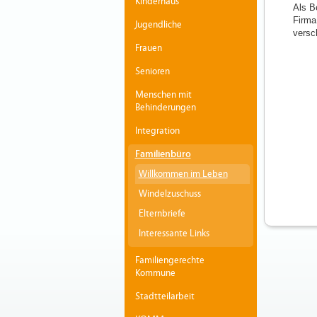
Kinderhaus
Als B
Firma
Jugendliche
versch
Frauen
Senioren
Menschen mit
Behinderungen
Integration
Familienbüro
Willkommen im Leben
Windelzuschuss
Elternbriefe
Interessante Links
Familiengerechte
Kommune
Stadtteilarbeit