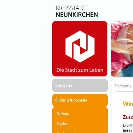
Startseite
Startseite
>
Bildung & Soziales
Win
Bildung
Zusc
Kinder
Die K
bei d