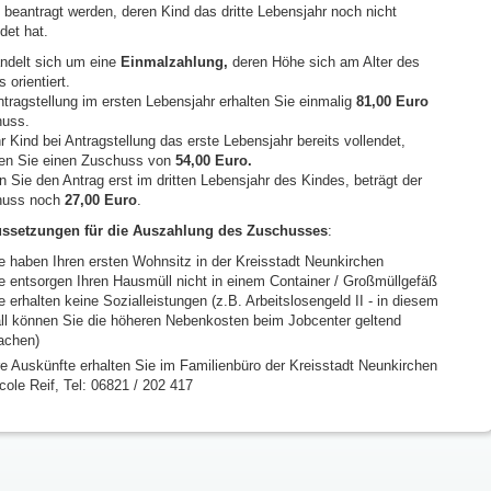
n beantragt werden, deren Kind das dritte Lebensjahr noch nicht
det hat.
ndelt sich um eine
Einmalzahlung,
deren Höhe sich am Alter des
 orientiert.
ntragstellung im ersten Lebensjahr erhalten Sie einmalig
81,00 Euro
uss.
r Kind bei Antragstellung das erste Lebensjahr bereits vollendet,
ten Sie einen Zuschuss von
54,00 Euro.
en Sie den Antrag erst im dritten Lebensjahr des Kindes, beträgt der
huss noch
27,00 Euro
.
ssetzungen für die Auszahlung des Zuschusses
:
e haben Ihren ersten Wohnsitz in der Kreisstadt Neunkirchen
e entsorgen Ihren Hausmüll nicht in einem Container / Großmüllgefäß
e erhalten keine Sozialleistungen (z.B. Arbeitslosengeld II - in diesem
ll können Sie die höheren Nebenkosten beim Jobcenter geltend
chen)
e Auskünfte erhalten Sie im Familienbüro der Kreisstadt Neunkirchen
cole Reif, Tel: 06821 / 202 417