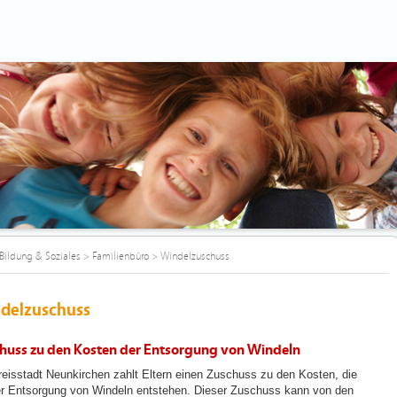
Bildung & Soziales
>
Familienbüro
>
Windelzuschuss
delzuschuss
huss zu den Kosten der Entsorgung von Windeln
reisstadt Neunkirchen zahlt Eltern einen Zuschuss zu den Kosten, die
er Entsorgung von Windeln entstehen. Dieser Zuschuss kann von den