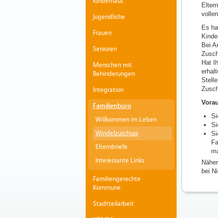
Kinderhaus
Elter
vollen
Jugendliche
Es ha
Frauen
Kindes
Bei A
Senioren
Zusch
Hat Ih
Menschen mit
erhal
Behinderungen
Stell
Zusc
Integration
Vorau
Familienbüro
Si
Willkommen im Leben
Si
Windelzuschuss
Si
Fa
Elternbriefe
ma
Interessante Links
Näher
bei Ni
Familiengerechte
Kommune
Stadtteilarbeit