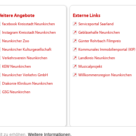
eitere Angebote
Externe Links
facebook Kreisstadt Neunkirchen
Serviceportal Saarland
Instagram Kreisstadt Neunkirchen
Gebläsehalle Neunkirchen
Neunkircher Zoo
Günter Rohrbach Filmpreis
Neunkircher Kulturgesellschaft
Kommunales Immobilienportal (KIP)
Verkehrsverein Neunkirchen
Landkreis Neunkirchen
KEW Neunkirchen
Musicalprojekt
Neunkircher Verkehrs GmbH
Willkommensregion Neunkirchen
Diakonie Klinikum Neunkirchen
GSG Neunkirchen
it zu erhöhen.
Weitere Informationen.
m Leben |
Kontakt
|
Impressum
|
Datenschutz
|
Barrierefreiheit
|
Inhalt