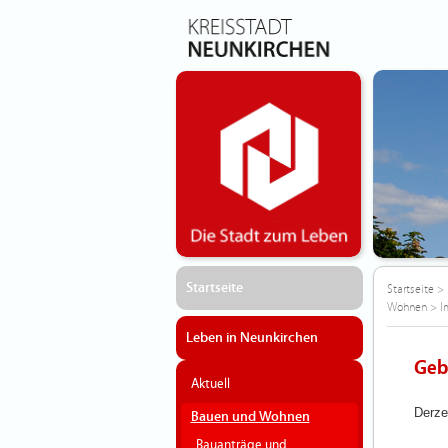
Startseite
Startseite
>
Wohnen
>
I
Leben in Neunkirchen
Geb
Aktuell
Derze
Bauen und Wohnen
Bauanträge und