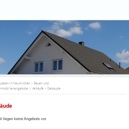
Leben in Neunkirchen
>
Bauen und
mmobilienangebote
>
Verkäufe
>
Gebäude
äude
it liegen keine Angebote vor.