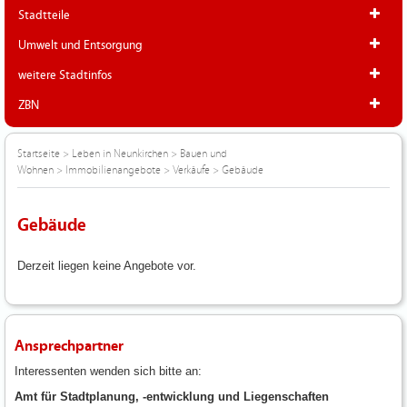
Stadtteile
Umwelt und Entsorgung
weitere Stadtinfos
ZBN
Startseite
>
Leben in Neunkirchen
>
Bauen und
Wohnen
>
Immobilienangebote
>
Verkäufe
>
Gebäude
Gebäude
Derzeit liegen keine Angebote vor.
Ansprechpartner
Interessenten wenden sich bitte an:
Amt für Stadtplanung, -entwicklung und Liegenschaften