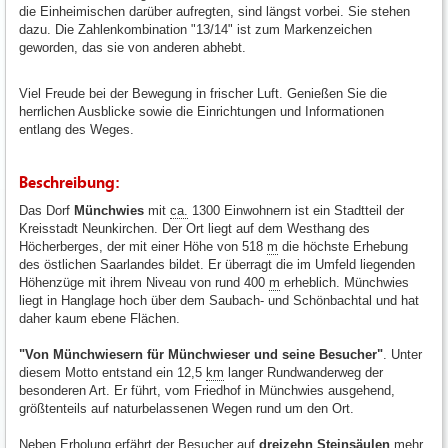
die Einheimischen darüber aufregten, sind längst vorbei. Sie stehen
dazu. Die Zahlenkombination "13/14" ist zum Markenzeichen
geworden, das sie von anderen abhebt.
Viel Freude bei der Bewegung in frischer Luft. Genießen Sie die
herrlichen Ausblicke sowie die Einrichtungen und Informationen
entlang des Weges.
Beschreibung:
Das Dorf
Münchwies
mit
ca.
1300 Einwohnern ist ein Stadtteil der
Kreisstadt Neunkirchen. Der Ort liegt auf dem Westhang des
Höcherberges, der mit einer Höhe von 518
m
die höchste Erhebung
des östlichen Saarlandes bildet. Er überragt die im Umfeld liegenden
Höhenzüge mit ihrem Niveau von rund 400
m
erheblich. Münchwies
liegt in Hanglage hoch über dem Saubach- und Schönbachtal und hat
daher kaum ebene Flächen.
"Von Münchwiesern für Münchwieser und seine Besucher"
. Unter
diesem Motto entstand ein 12,5
km
langer Rundwanderweg der
besonderen Art. Er führt, vom Friedhof in Münchwies ausgehend,
größtenteils auf naturbelassenen Wegen rund um den Ort.
Neben Erholung erfährt der Besucher auf
dreizehn Steinsäulen
mehr