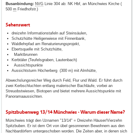
Busanbindung:
NVG
Linie 304 ab: NK Hbf, an Münchwies Kirche (
500
m
Friedhofstr.)
Sehenswert
dreizehn Informationstafeln auf Steinsäulen,
Schutzhütte Heiligenwiese mit Finnenbank,
Waldlehrpfad am Renaturierungsprojekt,
Ebertsquelle mit Schutzhütte,
Marktbrunnen
Kerbtäler (Teufelsgraben, Lautenbach)
Aussichtspunkte
Aussichtsturm Höcherberg (300 m) mit Almhütte,
Abwechslungsreicher Weg durch Feld, Flur und Wald. Er führt durch
zwei Kerbschluchten entlang malerischer Bachläufe, vorbei an
Streuobstwiesen, Biotopen und bietet mehrere Aussichtspunkte mit
Panoramaaussichten.
Spitzbubenweg 13/14 Münchwies - Warum dieser Name?
Münchwies trägt den Uznamen "13/14" = Dreizehn Häuser/Vierzehn
Spitzbuben. Er ist dem Ort von übel gesonnenen Bewohnern aus den
Nachbardörfern untergeschoben worden. Die Zeiten aber, in denen sich