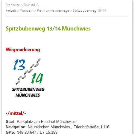
Startseite
>
Touristik &
Freizeit
>
Wandern
>
Premiumwanderwege
>
Spitzbubenweg 13/14
Spitzbubenweg 13/14 Münchwies
Wegmarkierung
-/mittel/-
Start
: Parkplatz am Friedhof Münchwies
Navigation:
Neunkirchen Münchwies , Friedhofstraße, L116
GPS:
N49 23.647 / E7 15.199