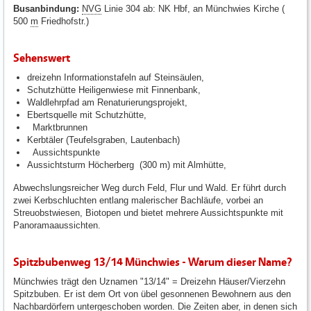
Busanbindung:
NVG
Linie 304 ab: NK Hbf, an Münchwies Kirche (
500
m
Friedhofstr.)
Sehenswert
dreizehn Informationstafeln auf Steinsäulen,
Schutzhütte Heiligenwiese mit Finnenbank,
Waldlehrpfad am Renaturierungsprojekt,
Ebertsquelle mit Schutzhütte,
Marktbrunnen
Kerbtäler (Teufelsgraben, Lautenbach)
Aussichtspunkte
Aussichtsturm Höcherberg (300 m) mit Almhütte,
Abwechslungsreicher Weg durch Feld, Flur und Wald. Er führt durch
zwei Kerbschluchten entlang malerischer Bachläufe, vorbei an
Streuobstwiesen, Biotopen und bietet mehrere Aussichtspunkte mit
Panoramaaussichten.
Spitzbubenweg 13/14 Münchwies - Warum dieser Name?
Münchwies trägt den Uznamen "13/14" = Dreizehn Häuser/Vierzehn
Spitzbuben. Er ist dem Ort von übel gesonnenen Bewohnern aus den
Nachbardörfern untergeschoben worden. Die Zeiten aber, in denen sich