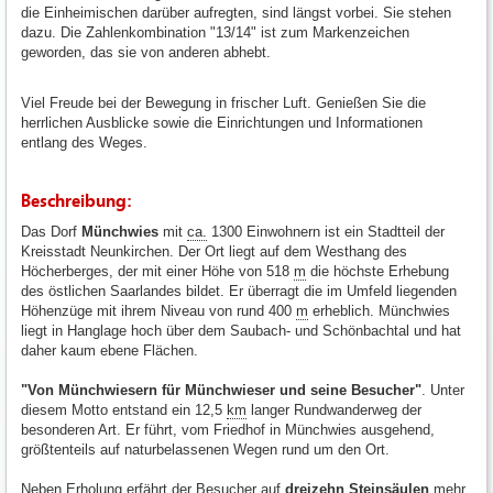
die Einheimischen darüber aufregten, sind längst vorbei. Sie stehen
dazu. Die Zahlenkombination "13/14" ist zum Markenzeichen
geworden, das sie von anderen abhebt.
Viel Freude bei der Bewegung in frischer Luft. Genießen Sie die
herrlichen Ausblicke sowie die Einrichtungen und Informationen
entlang des Weges.
Beschreibung:
Das Dorf
Münchwies
mit
ca.
1300 Einwohnern ist ein Stadtteil der
Kreisstadt Neunkirchen. Der Ort liegt auf dem Westhang des
Höcherberges, der mit einer Höhe von 518
m
die höchste Erhebung
des östlichen Saarlandes bildet. Er überragt die im Umfeld liegenden
Höhenzüge mit ihrem Niveau von rund 400
m
erheblich. Münchwies
liegt in Hanglage hoch über dem Saubach- und Schönbachtal und hat
daher kaum ebene Flächen.
"Von Münchwiesern für Münchwieser und seine Besucher"
. Unter
diesem Motto entstand ein 12,5
km
langer Rundwanderweg der
besonderen Art. Er führt, vom Friedhof in Münchwies ausgehend,
größtenteils auf naturbelassenen Wegen rund um den Ort.
Neben Erholung erfährt der Besucher auf
dreizehn Steinsäulen
mehr