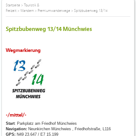
Startseite
>
Touristik &
Freizeit
>
Wandern
>
Premiumwanderwege
>
Spitzbubenweg 13/14
Spitzbubenweg 13/14 Münchwies
Wegmarkierung
-/mittel/-
Start
: Parkplatz am Friedhof Münchwies
Navigation:
Neunkirchen Münchwies , Friedhofstraße, L116
GPS:
N49 23.647 / E7 15.199