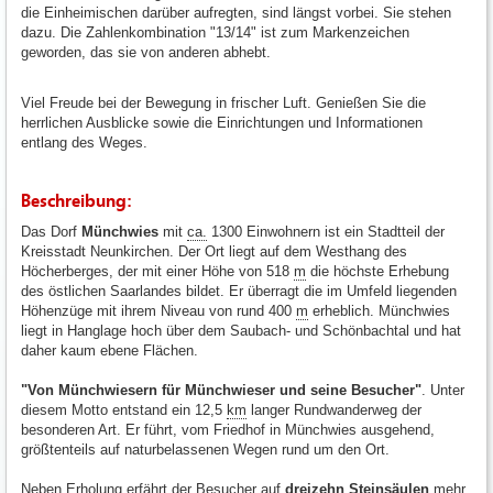
die Einheimischen darüber aufregten, sind längst vorbei. Sie stehen
dazu. Die Zahlenkombination "13/14" ist zum Markenzeichen
geworden, das sie von anderen abhebt.
Viel Freude bei der Bewegung in frischer Luft. Genießen Sie die
herrlichen Ausblicke sowie die Einrichtungen und Informationen
entlang des Weges.
Beschreibung:
Das Dorf
Münchwies
mit
ca.
1300 Einwohnern ist ein Stadtteil der
Kreisstadt Neunkirchen. Der Ort liegt auf dem Westhang des
Höcherberges, der mit einer Höhe von 518
m
die höchste Erhebung
des östlichen Saarlandes bildet. Er überragt die im Umfeld liegenden
Höhenzüge mit ihrem Niveau von rund 400
m
erheblich. Münchwies
liegt in Hanglage hoch über dem Saubach- und Schönbachtal und hat
daher kaum ebene Flächen.
"Von Münchwiesern für Münchwieser und seine Besucher"
. Unter
diesem Motto entstand ein 12,5
km
langer Rundwanderweg der
besonderen Art. Er führt, vom Friedhof in Münchwies ausgehend,
größtenteils auf naturbelassenen Wegen rund um den Ort.
Neben Erholung erfährt der Besucher auf
dreizehn Steinsäulen
mehr