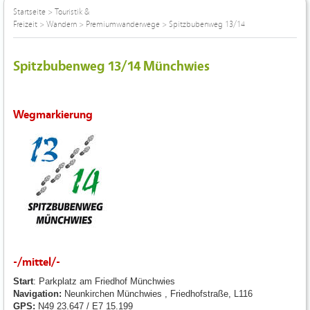
Startseite
>
Touristik &
Freizeit
>
Wandern
>
Premiumwanderwege
>
Spitzbubenweg 13/14
Spitzbubenweg 13/14 Münchwies
Wegmarkierung
-/mittel/-
Start
: Parkplatz am Friedhof Münchwies
Navigation:
Neunkirchen Münchwies , Friedhofstraße, L116
GPS:
N49 23.647 / E7 15.199