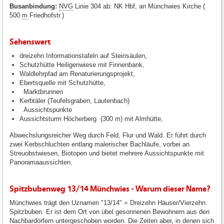
Busanbindung:
NVG
Linie 304 ab: NK Hbf, an Münchwies Kirche (
500
m
Friedhofstr.)
Sehenswert
dreizehn Informationstafeln auf Steinsäulen,
Schutzhütte Heiligenwiese mit Finnenbank,
Waldlehrpfad am Renaturierungsprojekt,
Ebertsquelle mit Schutzhütte,
Marktbrunnen
Kerbtäler (Teufelsgraben, Lautenbach)
Aussichtspunkte
Aussichtsturm Höcherberg (300 m) mit Almhütte,
Abwechslungsreicher Weg durch Feld, Flur und Wald. Er führt durch
zwei Kerbschluchten entlang malerischer Bachläufe, vorbei an
Streuobstwiesen, Biotopen und bietet mehrere Aussichtspunkte mit
Panoramaaussichten.
Spitzbubenweg 13/14 Münchwies - Warum dieser Name?
Münchwies trägt den Uznamen "13/14" = Dreizehn Häuser/Vierzehn
Spitzbuben. Er ist dem Ort von übel gesonnenen Bewohnern aus den
Nachbardörfern untergeschoben worden. Die Zeiten aber, in denen sich