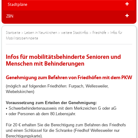
Stadtpläne
ZBN
Startseite
>
Leben in Neunkirchen
>
weitere Stadtinfos
>
Friedhöfe
>
Infos für
Mobilitätsbehinderte
Infos für mobilitätsbehinderte Senioren und
Menschen mit Behinderungen
Genehmigung zum Befahren von Friedhöfen mit dem PKW
(möglich auf folgenden Friedhöfen: Furpach, Wellesweiler,
Wiebelskirchen)
Voraussetzung zum Erteilen der Genehmigung:
• Schwerbehindertenausweis mit dem Merkzeichen G oder aG
• oder Personen ab dem 80.Lebensjahr.
Für 20 € erhalten Sie die Berechtigung zum Befahren des Friedhofs
und einen Schlüssel für die Schranke (Friedhof Wellesweiler nur
Berechtigungskarte).