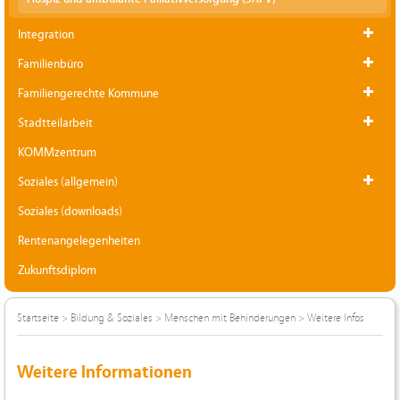
Integration
Familienbüro
Familiengerechte Kommune
Stadtteilarbeit
KOMMzentrum
Soziales (allgemein)
Soziales (downloads)
Rentenangelegenheiten
Zukunftsdiplom
Startseite
>
Bildung & Soziales
>
Menschen mit Behinderungen
>
Weitere Infos
Weitere Informationen