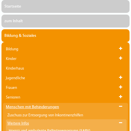
Startseite
zum Inhalt
Bildung & Soziales
Bildung
Kinder
Kinderhaus
Jugendliche
Frauen
Senioren
Menschen mit Behinderungen
Zuschuss zur Entsorgung von Inkontinenzhilfen
Weitere Infos
Hospiz und ambulante Palliativversorgung (SAPV)