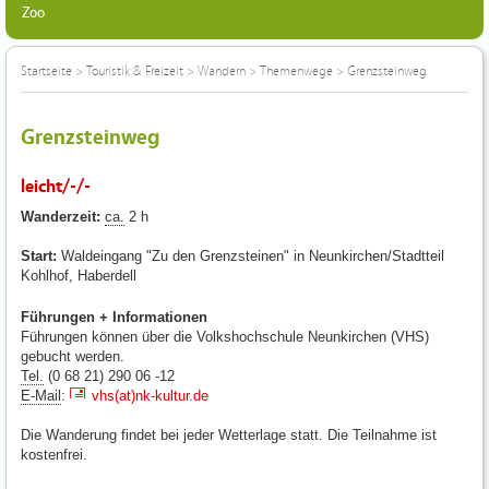
Zoo
Startseite
>
Touristik & Freizeit
>
Wandern
>
Themenwege
>
Grenzsteinweg
Grenzsteinweg
leicht/-/-
Wanderzeit:
ca.
2 h
Start:
Waldeingang "Zu den Grenzsteinen" in Neunkirchen/Stadtteil
Kohlhof, Haberdell
Führungen + Informationen
Führungen können über die Volkshochschule Neunkirchen (VHS)
gebucht werden.
Tel.
(0 68 21) 290 06 -12
E-Mail
:
vhs(at)nk-kultur.de
Die Wanderung findet bei jeder Wetterlage statt. Die Teilnahme ist
kostenfrei.