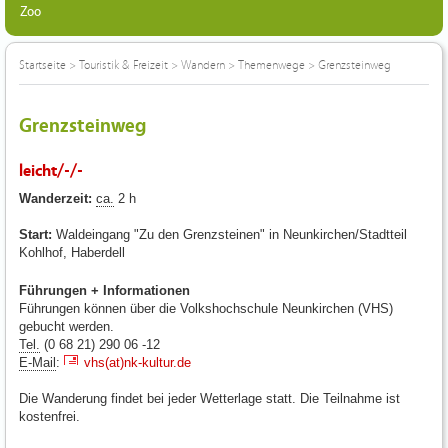
Zoo
Startseite
>
Touristik & Freizeit
>
Wandern
>
Themenwege
>
Grenzsteinweg
Grenzsteinweg
leicht/-/-
Wanderzeit:
ca.
2 h
Start:
Waldeingang "Zu den Grenzsteinen" in Neunkirchen/Stadtteil
Kohlhof, Haberdell
Führungen + Informationen
Führungen können über die Volkshochschule Neunkirchen (VHS)
gebucht werden.
Tel.
(0 68 21) 290 06 -12
E-Mail
:
vhs(at)nk-kultur.de
Die Wanderung findet bei jeder Wetterlage statt. Die Teilnahme ist
kostenfrei.