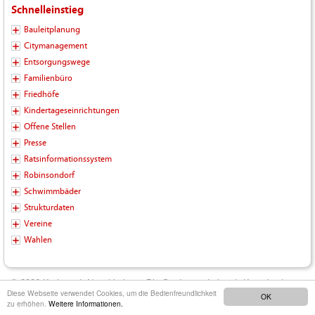
Schnelleinstieg
Bauleitplanung
Citymanagement
Entsorgungswege
Familienbüro
Friedhöfe
Kindertageseinrichtungen
Offene Stellen
Presse
Ratsinformationssystem
Robinsondorf
Schwimmbäder
Strukturdaten
Vereine
Wahlen
© 2026 Kreisstadt Neunkirchen - Die Stadt zum Leben |
Kontakt
|
Diese Webseite verwendet Cookies, um die Bedienfreundlichkeit
OK
Impressum
|
Datenschutz
|
Barrierefreiheit
|
Inhalt
zu erhöhen.
Weitere Informationen.