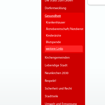
Die Stadt zum Leben
Dorfentwicklung
Gesundheit
Krankenhäuser
Ärztebereitschaft/Notdienst
Kinderärzte
Blutspende
weitere Links
Kirchengemeinden
Lebendige Stadt
Neunkirchen 2030
Respekt!
Sicherheit und Recht
Stadtteile
Umwelt und Entsorgung