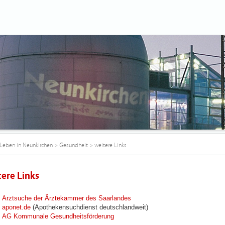
Leben in Neunkirchen
>
Gesundheit
>
weitere Links
tere Links
Arztsuche der Ärztekammer des Saarlandes
aponet.de
(Apothekensuchdienst deutschlandweit)
AG Kommunale Gesundheitsförderung