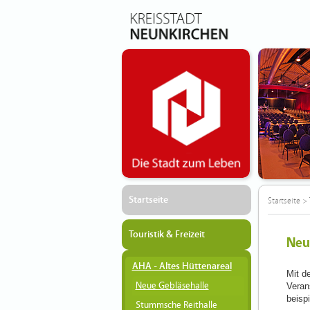
Startseite
Startseite
>
Touristik & Freizeit
Neu
AHA - Altes Hüttenareal
Mit d
Neue Gebläsehalle
Veran
beisp
Stummsche Reithalle