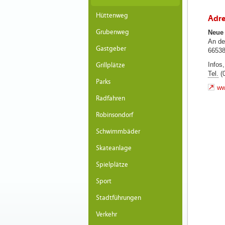
Hüttenweg
Adre
Grubenweg
Neue 
An de
Gastgeber
66538
Infos
Grillplätze
Tel.
(0
Parks
ww
Radfahren
Robinsondorf
Schwimmbäder
Skateanlage
Spielplätze
Sport
Stadtführungen
Verkehr