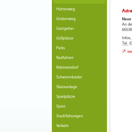
Hüttenweg
Adre
Grubenweg
Neue 
An de
Gastgeber
66538
Infos
Grillplätze
Tel.
(0
Parks
ww
Radfahren
Robinsondorf
Schwimmbäder
Skateanlage
Spielplätze
Sport
Stadtführungen
Verkehr