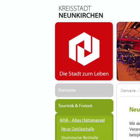
Startseite
Startseite
>
Touristik & Freizeit
Neu
AHA - Altes Hüttenareal
Mit d
Neue Gebläsehalle
Veran
beisp
Stummsche Reithalle