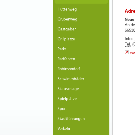
Hüttenweg
Adre
Grubenweg
Neue 
An de
Gastgeber
66538
Infos
Grillplätze
Tel.
(0
Parks
ww
Radfahren
Robinsondorf
Schwimmbäder
Skateanlage
Spielplätze
Sport
Stadtführungen
Verkehr