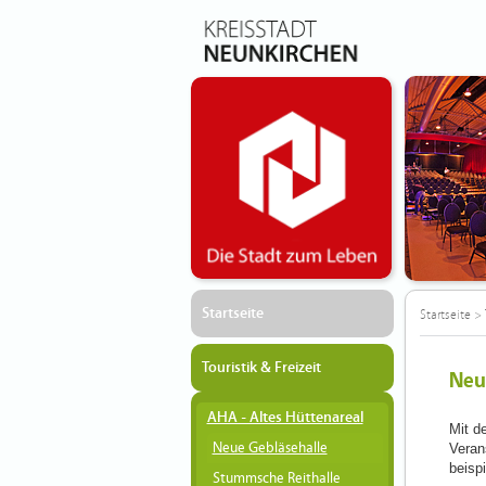
Startseite
Startseite
>
Touristik & Freizeit
Neu
AHA - Altes Hüttenareal
Mit d
Neue Gebläsehalle
Veran
beisp
Stummsche Reithalle