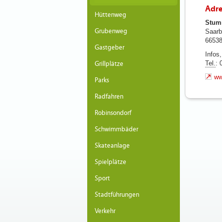
Adre
Hüttenweg
Stum
Grubenweg
Saarb
66538
Gastgeber
Infos
Tel.
: 
Grillplätze
ww
Parks
Radfahren
Robinsondorf
Schwimmbäder
Skateanlage
Spielplätze
Sport
Stadtführungen
Verkehr