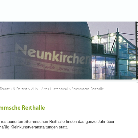
Touristik & Freizeit
>
AHA - Altes Hüttenareal
>
Stummsche Reithalle
mmsche Reithalle
r restaurierten Stummschen Reithalle finden das ganze Jahr über
mäßig Kleinkunstveranstaltungen statt.