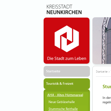
Startseite
Startseite
>
Touristik & Freizeit
Stu
AHA - Altes Hüttenareal
In de
Neue Gebläsehalle
regel
Stummsche Reithalle