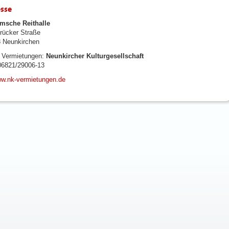
sse
msche Reithalle
rücker Straße
 Neunkirchen
, Vermietungen:
Neunkircher Kulturgesellschaft
06821/29006-13
w.nk-vermietungen.de