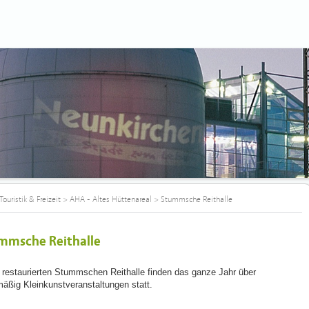
Touristik & Freizeit
>
AHA - Altes Hüttenareal
>
Stummsche Reithalle
mmsche Reithalle
r restaurierten Stummschen Reithalle finden das ganze Jahr über
mäßig Kleinkunstveranstaltungen statt.