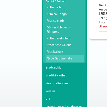
Kunst / Kultur
Neue 
Kulturtrailer
An de
6653
Kriminal Tango
Tel.:
Musicalstadt
Infos
ww
Günter Rohrbach
Filmpreis
Kulturgesellschaft
Städtische Galerie
Musikschule
Neue Gebläsehalle
Stadtarchiv
Stadtbibliothek
Veranstaltungen
Vereine
VHS