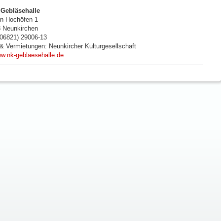
Gebläsehalle
n Hochöfen 1
8
Neunkirchen
 (06821) 29006-13
 & Vermietungen: Neunkircher Kulturgesellschaft
w.nk-geblaesehalle.de