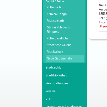
Kunst / Kultur
Neue 
Kulturtrailer
An de
6653
Kriminal Tango
Tel.:
Musicalstadt
Infos
ww
Günter Rohrbach
Filmpreis
Kulturgesellschaft
Städtische Galerie
Musikschule
Neue Gebläsehalle
Stadtarchiv
Stadtbibliothek
Veranstaltungen
Vereine
VHS