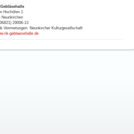
Gebläsehalle
n Hochöfen 1
8
Neunkirchen
 (06821) 29006-13
 & Vermietungen: Neunkircher Kulturgesellschaft
w.nk-geblaesehalle.de