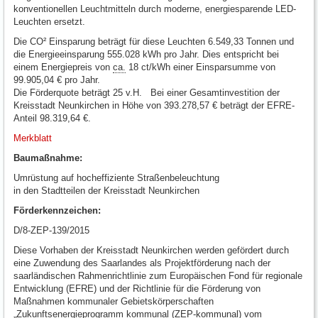
konventionellen Leuchtmitteln durch moderne, energiesparende LED-
Leuchten ersetzt.
Die CO² Einsparung beträgt für diese Leuchten 6.549,33 Tonnen und
die Energieeinsparung 555.028 kWh pro Jahr. Dies entspricht bei
einem Energiepreis von
ca.
18 ct/kWh einer Einsparsumme von
99.905,04 € pro Jahr.
Die Förderquote beträgt 25 v.H. Bei einer Gesamtinvestition der
Kreisstadt Neunkirchen in Höhe von 393.278,57 € beträgt der EFRE-
Anteil 98.319,64 €.
Merkblatt
Baumaßnahme:
Umrüstung auf hocheffiziente Straßenbeleuchtung
in den Stadtteilen der Kreisstadt Neunkirchen
Förderkennzeichen:
D/8-ZEP-139/2015
Diese Vorhaben der Kreisstadt Neunkirchen werden gefördert durch
eine Zuwendung des Saarlandes als Projektförderung nach der
saarländischen Rahmenrichtlinie zum Europäischen Fond für regionale
Entwicklung (EFRE) und der Richtlinie für die Förderung von
Maßnahmen kommunaler Gebietskörperschaften
„Zukunftsenergieprogramm kommunal (ZEP-kommunal) vom