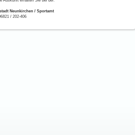
e Auskunft erhalten Sie bei der:
stadt Neunkirchen / Sportamt
06821 / 202-406