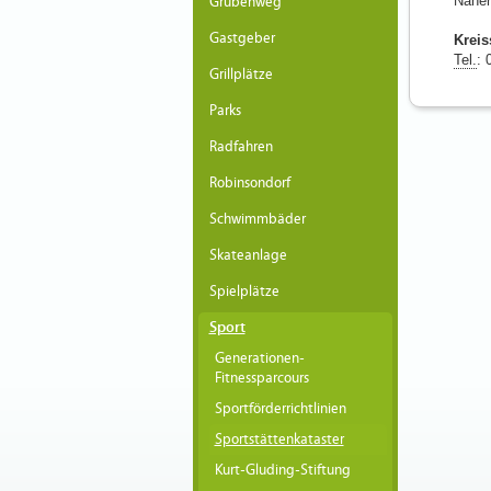
Näher
Grubenweg
Gastgeber
Kreis
Tel.
: 
Grillplätze
Parks
Radfahren
Robinsondorf
Schwimmbäder
Skateanlage
Spielplätze
Sport
Generationen-
Fitnessparcours
Sportförderrichtlinien
Sportstättenkataster
Kurt-Gluding-Stiftung