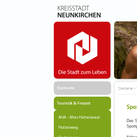
Startseite
Startseite
>
Touristik & Freizeit
Spo
AHA - Altes Hüttenareal
Das S
Sport
Hüttenweg