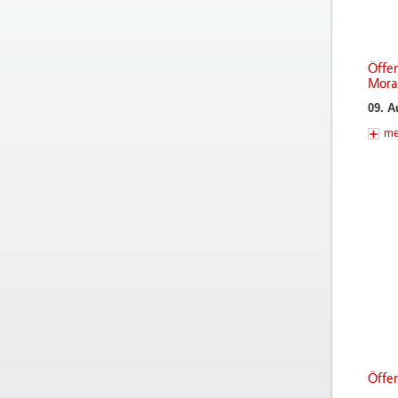
Öffe
Mora
09. A
me
Öffen