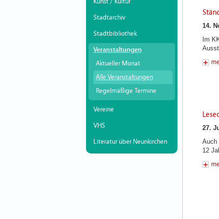
Kunst / Kultur
Stän
Stadtarchiv
14. N
Stadtbibliothek
Im KK
Ausste
Veranstaltungen
me
Aktueller Monat
Alle Veranstaltungen
Regelmäßige Termine
Vereine
Leseo
VHS
27. J
Auch 
Literatur über Neunkirchen
12 Jah
me