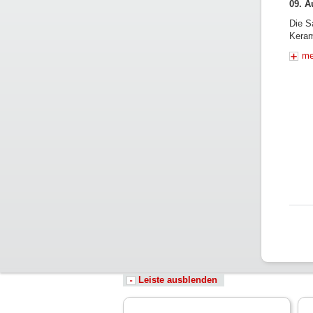
09. A
Die S
Keram
me
Leiste ausblenden