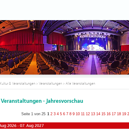
Kultur & Veranstaltungen
>
Veranstaltungen
>
Alle Veranstaltungen
e Veranstaltungen - Jahresvorschau
Seite 1 von 25
1
2
3
4
5
6
7
8
9
10
11
12
13
14
15
16
17
18
19
 Aug 2026 - 07. Aug 2027