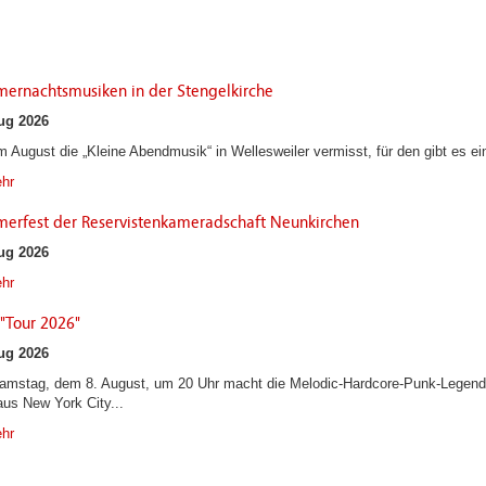
ernachtsmusiken in der Stengelkirche
ug 2026
m August die „Kleine Abendmusik“ in Wellesweiler vermisst, für den gibt es ein
hr
erfest der Reservistenkameradschaft Neunkirchen
ug 2026
hr
"Tour 2026"
ug 2026
mstag, dem 8. August, um 20 Uhr macht die Melodic-Hardcore-Punk-Legen
us New York City...
hr