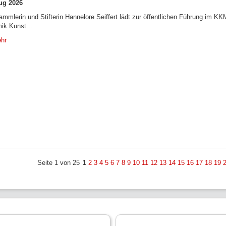
ug 2026
ammlerin und Stifterin Hannelore Seiffert lädt zur öffentlichen Führung im KK
ik Kunst...
hr
Seite 1 von 25
1
2
3
4
5
6
7
8
9
10
11
12
13
14
15
16
17
18
19