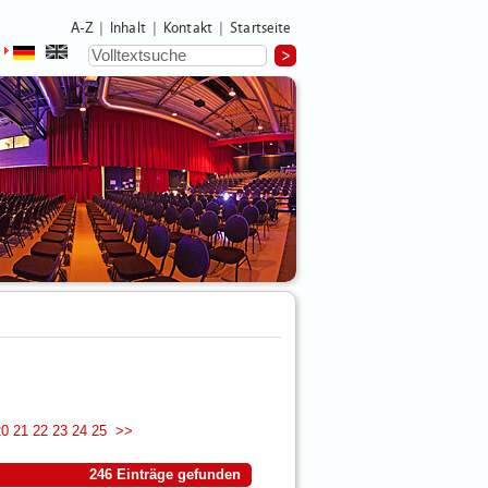
A-Z
Inhalt
Kontakt
Startseite
|
|
|
20
21
22
23
24
25
>>
246 Einträge gefunden