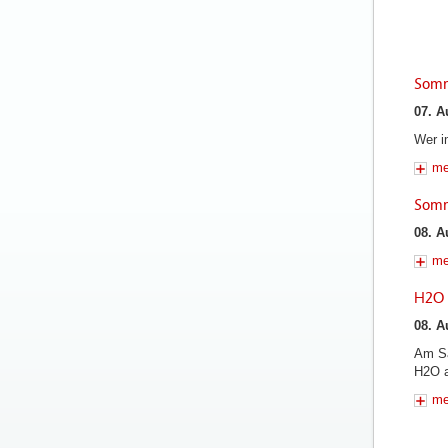
Somm
07. A
Wer i
me
Somm
08. A
me
H2O 
08. A
Am Sa
H2O a
me