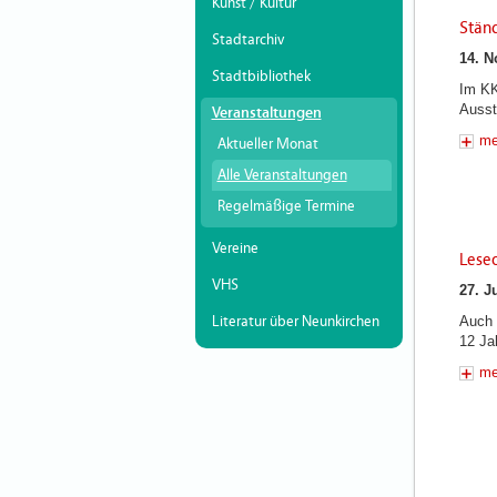
Kunst / Kultur
Stän
Stadtarchiv
14. N
Stadtbibliothek
Im KK
Ausste
Veranstaltungen
me
Aktueller Monat
Alle Veranstaltungen
Regelmäßige Termine
Vereine
Leseo
VHS
27. J
Auch 
Literatur über Neunkirchen
12 Jah
me