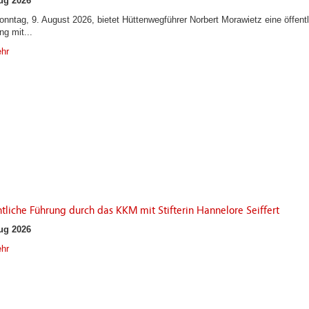
ug 2026
nntag, 9. August 2026, bietet Hüttenwegführer Norbert Morawietz eine öffentl
ng mit...
hr
tliche Führung durch das KKM mit Stifterin Hannelore Seiffert
ug 2026
hr