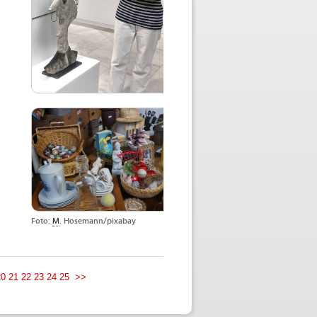
Foto:
M
. Hosemann/pixabay
20
21
22
23
24
25
>>