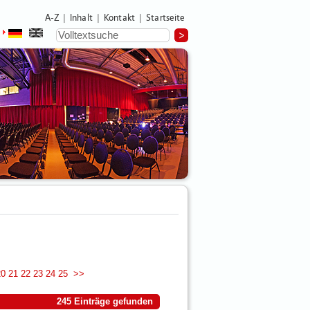
A-Z
Inhalt
Kontakt
Startseite
|
|
|
20
21
22
23
24
25
>>
245 Einträge gefunden