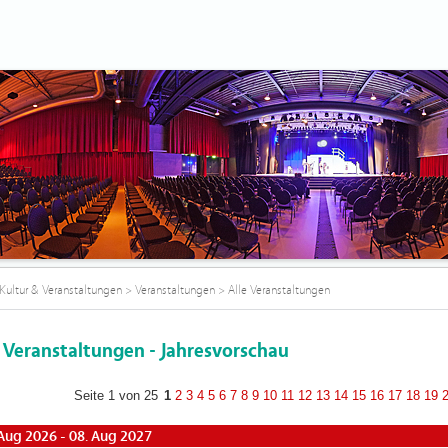
Kultur & Veranstaltungen
>
Veranstaltungen
>
Alle Veranstaltungen
e Veranstaltungen - Jahresvorschau
Seite 1 von 25
1
2
3
4
5
6
7
8
9
10
11
12
13
14
15
16
17
18
19
 Aug 2026 - 08. Aug 2027