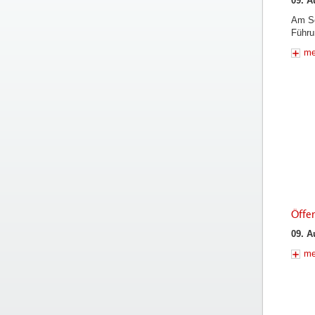
09. A
Am So
Führu
me
Öffen
09. A
me