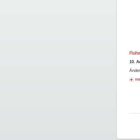
Floh
10. A
Änder
me