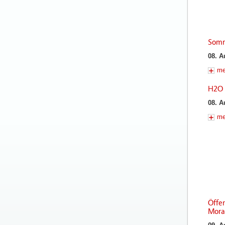
Somm
08. A
me
H2O 
08. A
me
Öffe
Mora