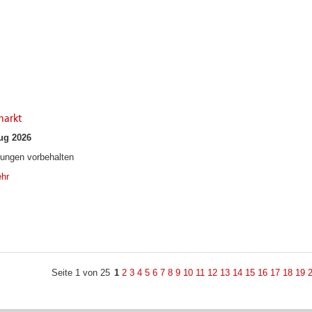
markt
ug 2026
ungen vorbehalten
hr
Seite 1 von 25
1
2
3
4
5
6
7
8
9
10
11
12
13
14
15
16
17
18
19