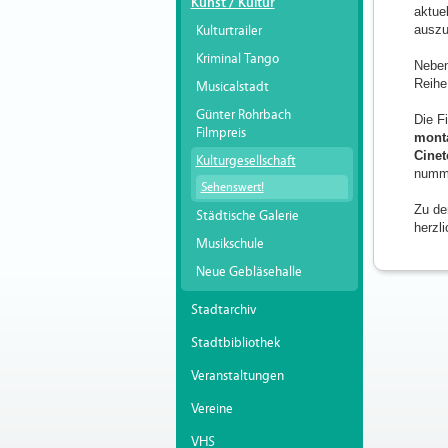
Kunst / Kultur
aktue
auszu
Kulturtrailer
Kriminal Tango
Neben
Reihe
Musicalstadt
Günter Rohrbach
Die F
Filmpreis
monta
Cine
Kulturgesellschaft
numme
Sehenswert!
Zu de
Städtische Galerie
herzl
Musikschule
Neue Gebläsehalle
Stadtarchiv
Stadtbibliothek
Veranstaltungen
Vereine
VHS