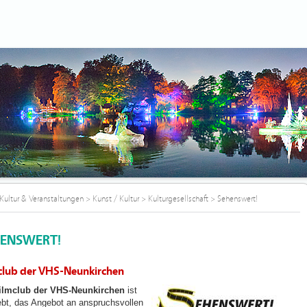
Kultur & Veranstaltungen
>
Kunst / Kultur
>
Kulturgesellschaft
>
Sehenswert!
ENSWERT!
club der VHS-Neunkirchen
ilmclub der VHS-Neunkirchen
ist
ebt, das Angebot an anspruchsvollen