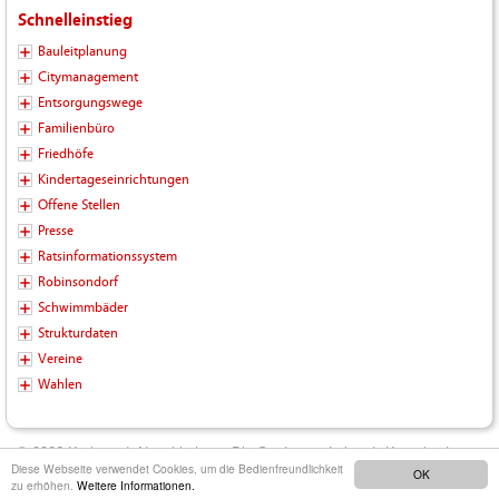
Schnelleinstieg
Bauleitplanung
Citymanagement
Entsorgungswege
Familienbüro
Friedhöfe
Kindertageseinrichtungen
Offene Stellen
Presse
Ratsinformationssystem
Robinsondorf
Schwimmbäder
Strukturdaten
Vereine
Wahlen
© 2026 Kreisstadt Neunkirchen - Die Stadt zum Leben |
Kontakt
|
Diese Webseite verwendet Cookies, um die Bedienfreundlichkeit
OK
Impressum
|
Datenschutz
|
Barrierefreiheit
|
Inhalt
zu erhöhen.
Weitere Informationen.