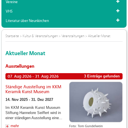
Vereine
VHS
Literatur über Neunkirchen
Startseite
>
Kultur & Veranstaltungen
>
Veranstaltungen
>
Aktueller Monat
Aktueller Monat
Ausstellungen
07. Aug 2026 - 31. Aug 2026
3 Einträge gefunden
Ständige Ausstellung im KKM
Keramik Kunst Museum
14. Nov 2025 - 31. Dez 2027
Im KKM Keramik Kunst Museum
Stiftung Hannelore Seiffert wird in
einer ständigen Ausstellung eine...
mehr
Foto: Tom Gundelwein