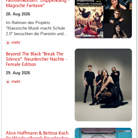
Familienkonzert "Doppelklang -
Magische Fantasie"
28. Aug 2026
Im Rahmen des Projekts
"Klassische Musik macht Schule
2.0" besuchten die Pianistin und...
mehr
Beyond The Black "Break The
Silence": Neunkircher Nächte -
Female Edition
29. Aug 2026
mehr
Alice Hoffmann & Bettina Koch