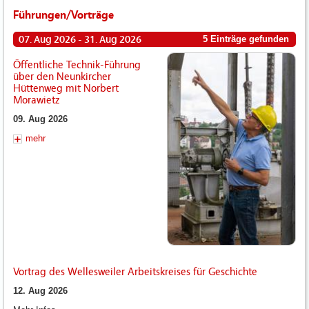
Führungen/Vorträge
07. Aug 2026 - 31. Aug 2026
5 Einträge gefunden
Öffentliche Technik-Führung
über den Neunkircher
Hüttenweg mit Norbert
Morawietz
09. Aug 2026
mehr
Vortrag des Wellesweiler Arbeitskreises für Geschichte
12. Aug 2026