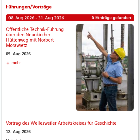
Führungen/Vorträge
08. Aug 2026 - 31. Aug 2026
5 Einträge gefunden
Öffentliche Technik-Führung
über den Neunkircher
Hüttenweg mit Norbert
Morawietz
09. Aug 2026
mehr
Vortrag des Wellesweiler Arbeitskreises für Geschichte
12. Aug 2026