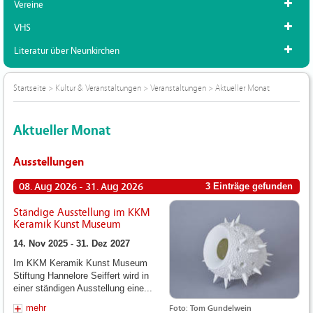
Vereine
VHS
Literatur über Neunkirchen
Startseite
>
Kultur & Veranstaltungen
>
Veranstaltungen
>
Aktueller Monat
Aktueller Monat
Ausstellungen
08. Aug 2026 - 31. Aug 2026
3 Einträge gefunden
Ständige Ausstellung im KKM
Keramik Kunst Museum
14. Nov 2025 - 31. Dez 2027
Im KKM Keramik Kunst Museum
Stiftung Hannelore Seiffert wird in
einer ständigen Ausstellung eine...
mehr
Foto: Tom Gundelwein