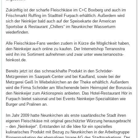
Zukünftig ist der scharfe Fleischkäse im C+C Boxberg und auch im
Frischmarkt Ruffing im Stadtteil Furpach erhältlich. Außerdem wird
sich der Neinkijer bald auch auf der Speisekarte der American
Sportsbar & Restaurant „Chillers“ im Neunkircher Wasserturm
wiederfinden.
Alle Fleischkäse-Fans werden zudem in Kürze die Möglichkeit haben,
den Neinkeijer auch online zu kaufen. Der Internetshop Terranostra
wird ihn ins Sortiment aufnehmen und zwar unter www.terranostra-
feinkost.de.
Bereits jetzt ist das schmackhafte Produkt in den Schröder-
Metzgereien im Saarpark-Center und bei Kaufland, sowie bei der
Metzgerei Geiß In Wiebelskirchen an der Theke erhältlich. Außerdem
wird die Firma Schröder am Wochenende beim Heimspiel der Borussia
den Neinkeijer zum Aktionspreis anbieten. Das Hotel-Restaurant Hör in
Furpach bietet saisonal und bei Events Neinkeijer-Spezialitäten wie
Burger und Pralinen an.
Im Jahr 2009 hatte Neunkirchen als erste saarländische Stadt ihren
eigenen Fleischkäse mit original geschützter Würzung herausgebracht
– den „Neinkeijer“. Entstanden ist die Idee für ein spezielles
kulinarisches Produkt mit Bezug zu Neunkirchen in der Arbeitsgruppe
Binnenmarketing der ehemaligen Image AG des Stadtmarketings. Der