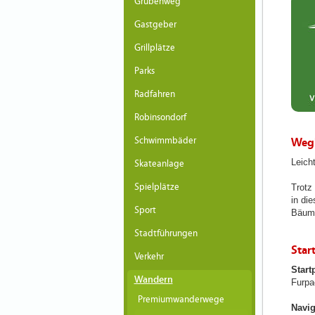
Grubenweg
Gastgeber
Grillplätze
Parks
Radfahren
Robinsondorf
Schwimmbäder
Weg
Leich
Skateanlage
Spielplätze
Trotz
in di
Sport
Bäume
Stadtführungen
Star
Verkehr
Start
Wandern
Furp
Premiumwanderwege
Navig