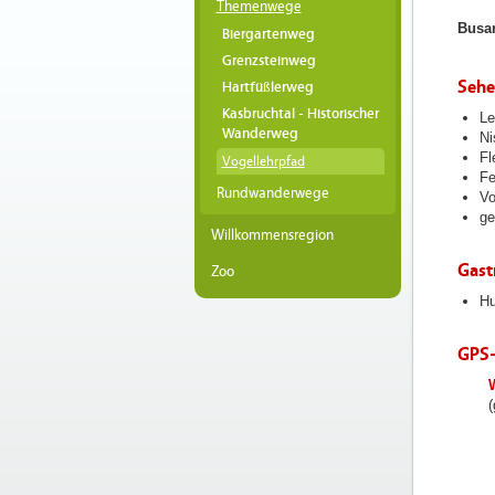
Themenwege
Busa
Biergartenweg
Grenzsteinweg
Sehe
Hartfüßlerweg
Kasbruchtal - Historischer
Le
Wanderweg
Ni
Fl
Vogellehrpfad
Fe
Rundwanderwege
Vo
ge
Willkommensregion
Gast
Zoo
Hu
GPS
filea
Hochl
(
Hochl
Fotos
Logos
Hochl