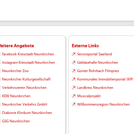
rn/Wald-
Vogellehrpfad_Ludwigsthal.gpx
eitere Angebote
Externe Links
facebook Kreisstadt Neunkirchen
Serviceportal Saarland
Instagram Kreisstadt Neunkirchen
Gebläsehalle Neunkirchen
Neunkircher Zoo
Günter Rohrbach Filmpreis
Neunkircher Kulturgesellschaft
Kommunales Immobilienportal (KIP)
Verkehrsverein Neunkirchen
Landkreis Neunkirchen
KEW Neunkirchen
Musicalprojekt
Neunkircher Verkehrs GmbH
Willkommensregion Neunkirchen
Diakonie Klinikum Neunkirchen
GSG Neunkirchen