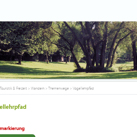
Touristik & Freizeit
>
Wandern
>
Themenwege
>
Vogellehrpfad
ellehrpfad
markierung