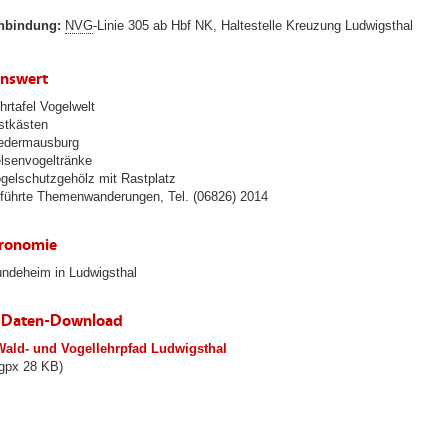
nbindung:
NVG
-Linie 305 ab Hbf NK, Haltestelle Kreuzung Ludwigsthal
nswert
hrtafel Vogelwelt
stkästen
edermausburg
lsenvogeltränke
gelschutzgehölz mit Rastplatz
führte Themenwanderungen, Tel. (06826) 2014
ronomie
ndeheim in Ludwigsthal
-Daten-Download
dmin/user_upload/neunkirchen/10_Dateien-
Wald- und Vogellehrpfad Ludwigsthal
aden/102_Dateien-
gpx 28 KB)
aden/102_Bilder-
-
-
aden/Tourismus/GPS-