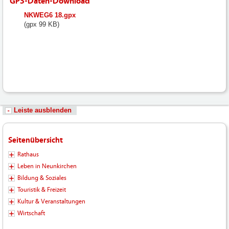
GPS-Daten-Download
fileadmin/user_upload/neunkirchen/10_Dateien-
NKWEG6 18.gpx
Hochladen/102_Dateien-
(gpx 99 KB)
Hochladen/102_Bilder-
Fotos-
Logos-
Hochladen/Tourismus/GPS-
Wandern/NKWEG6_18.gpx
Leiste ausblenden
Seitenübersicht
Rathaus
Leben in Neunkirchen
Bildung & Soziales
Touristik & Freizeit
Kultur & Veranstaltungen
Wirtschaft