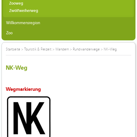
Zooweg
Zwölfweiherweg
Willkommensregion
Zoo
Startseite
>
Touristik & Freizeit
>
Wandern
>
Rundwanderwege
>
NK-Weg
NK-Weg
Wegmarkierung