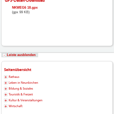
GPS-Daten-Download
fileadmin/user_upload/neunkirchen/10_Dateien-
NKWEG6 18.gpx
Hochladen/102_Dateien-
(gpx 99 KB)
Hochladen/102_Bilder-
Fotos-
Logos-
Hochladen/Tourismus/GPS-
Wandern/NKWEG6_18.gpx
Leiste ausblenden
Seitenübersicht
Rathaus
Leben in Neunkirchen
Bildung & Soziales
Touristik & Freizeit
Kultur & Veranstaltungen
Wirtschaft